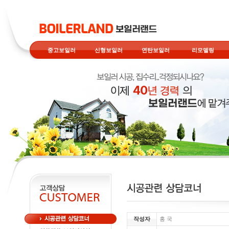
중고보일러
신형보일러
연탄보일러
리모델링
작성자
홍 국